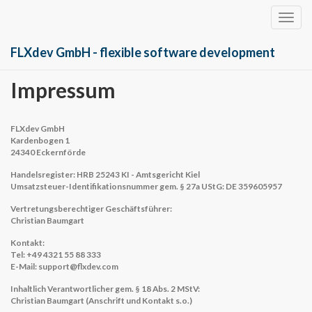
Togg
navig
FLXdev GmbH - flexible software development
Impressum
FLXdev GmbH
Kardenbogen 1
24340 Eckernförde
Handelsregister: HRB 25243 KI - Amtsgericht Kiel
Umsatzsteuer-Identifikationsnummer gem. § 27a UStG: DE 359605957
Vertretungsberechtiger Geschäftsführer:
Christian Baumgart
Kontakt:
Tel: +49 4321 55 88 333
E-Mail: support@flxdev.com
Inhaltlich Verantwortlicher gem. § 18 Abs. 2 MStV:
Christian Baumgart (Anschrift und Kontakt s.o.)